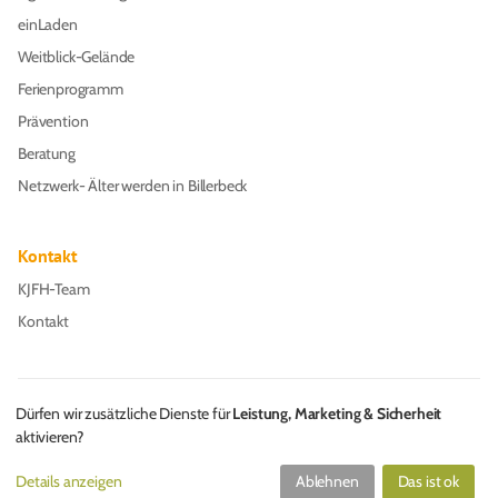
einLaden
Weitblick-Gelände
Ferienprogramm
Prävention
Beratung
Netzwerk- Älter werden in Billerbeck
Kontakt
KJFH-Team
Kontakt
Dürfen wir zusätzliche Dienste für
Leistung, Marketing & Sicherheit
aktivieren?
© 2013 – 2026 Kinder-, Jugend- und Familienhilfe e. V. – made with
Details anzeigen
Ablehnen
Das ist ok
in Billerbeck