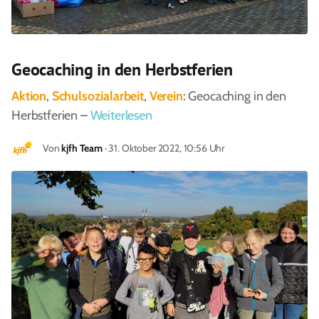
Geocaching in den Herbstferien
Aktion
,
Schulsozialarbeit
,
Verein
: Geocaching in den
Herbstferien –
Weiterlesen
Von
kjfh Team
· 31. Oktober 2022, 10:56 Uhr