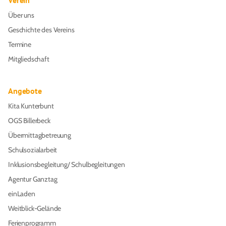
Verein
Über uns
Geschichte des Vereins
Termine
Mitgliedschaft
Angebote
Kita Kunterbunt
OGS Billerbeck
Übermittagbetreuung
Schulsozialarbeit
Inklusionsbegleitung/ Schulbegleitungen
Agentur Ganztag
einLaden
Weitblick-Gelände
Ferienprogramm