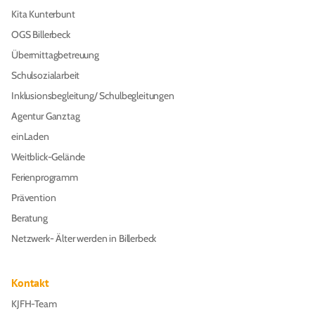
Kita Kunterbunt
OGS Billerbeck
Übermittagbetreuung
Schulsozialarbeit
Inklusionsbegleitung/ Schulbegleitungen
Agentur Ganztag
einLaden
Weitblick-Gelände
Ferienprogramm
Prävention
Beratung
Netzwerk- Älter werden in Billerbeck
Kontakt
KJFH-Team