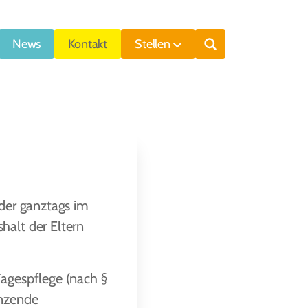
News
Kontakt
Stellen
Suche
oder ganztags im
halt der Eltern
Tagespflege (nach §
änzende