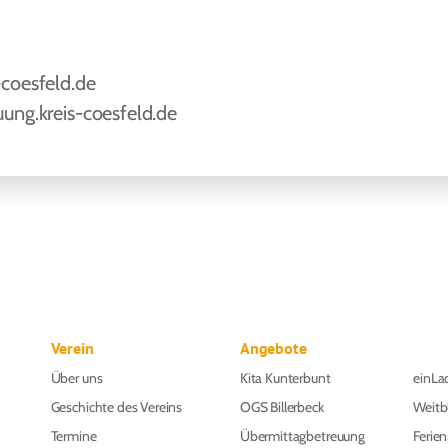
coesfeld.de
ung.kreis-coesfeld.de
Verein
Angebote
Über uns
Kita Kunterbunt
einLa
Geschichte des Vereins
OGS Billerbeck
Weitb
Termine
Übermittagbetreuung
Ferie