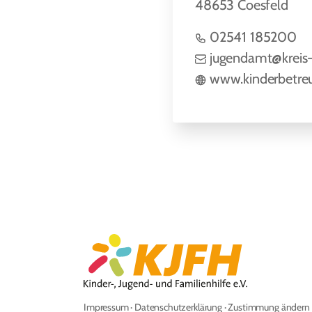
48653 Coesfeld
02541 185200
jugendamt@kreis-
www.kinderbetreu
Impressum
·
Datenschutzerklärung
·
Zustimmung ändern