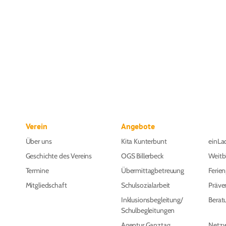
Verein
Angebote
Über uns
Kita Kunterbunt
einLa
Geschichte des Vereins
OGS Billerbeck
Weitb
Termine
Übermittagbetreuung
Ferie
Mitgliedschaft
Schulsozialarbeit
Präve
Inklusionsbegleitung/
Berat
Schulbegleitungen
Agentur Ganztag
Netzw