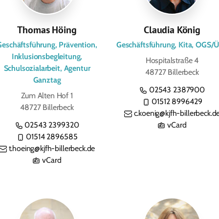
Thomas Höing
Claudia König
Geschäftsführung, Prävention,
Geschäftsführung, Kita, OGS/
Inklusionsbegleitung,
Hospitalstraße 4
Schulsozialarbeit, Agentur
48727 Billerbeck
Ganztag
02543 2387900
Zum Alten Hof 1
01512 8996429
48727 Billerbeck
c.koenig@kjfh-billerbeck.d
02543 2399320
vCard
01514 2896585
t.hoeing@kjfh-billerbeck.de
vCard