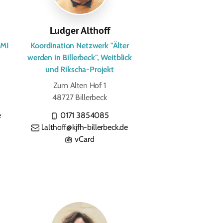
Ludger Althoff
ÜMI
Koordination Netzwerk "Älter
werden in Billerbeck", Weitblick
und Rikscha-Projekt
Zum Alten Hof 1
48727 Billerbeck
e
0171 3854085
l.althoff@kjfh-billerbeck.de
vCard