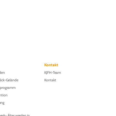
Kontakt
den
KJFH-Team
lick-Gelände
Kontakt
nprogramm
ntion
ung
erk- Älter werden in