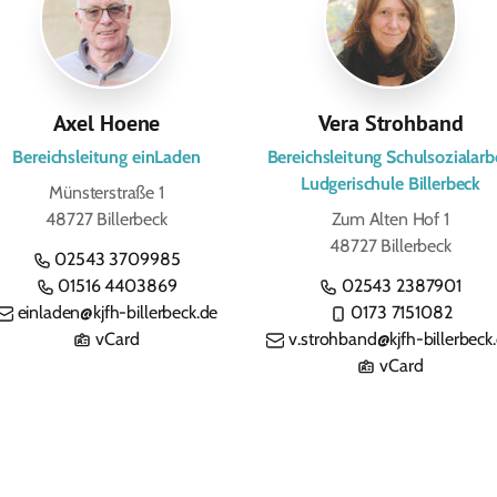
Axel Hoene
Vera Strohband
Bereichsleitung einLaden
Bereichsleitung Schulsozialarb
Ludgerischule Billerbeck
Münsterstraße 1
48727 Billerbeck
Zum Alten Hof 1
48727 Billerbeck
02543 3709985
01516 4403869
02543 2387901
einladen@kjfh-billerbeck.de
0173 7151082
vCard
v.strohband@kjfh-billerbeck
vCard