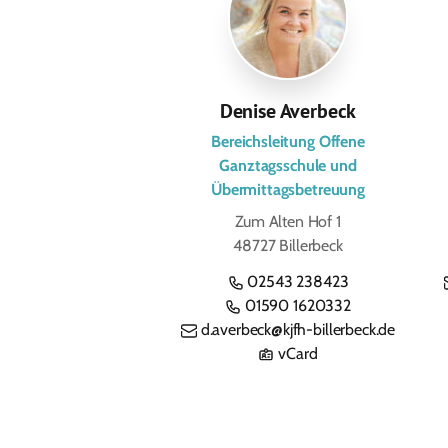
Denise Averbeck
Bereichsleitung Offene
Ganztagsschule und
Übermittagsbetreuung
Zum Alten Hof 1
48727 Billerbeck
02543 238423
01590 1620332
d.averbeck@kjfh-billerbeck.de
vCard