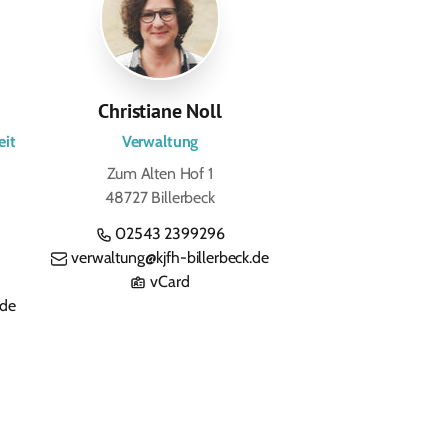
Christiane Noll
eit
Verwaltung
Zum Alten Hof 1
48727 Billerbeck
02543 2399296
verwaltung@kjfh-billerbeck.de
vCard
.de